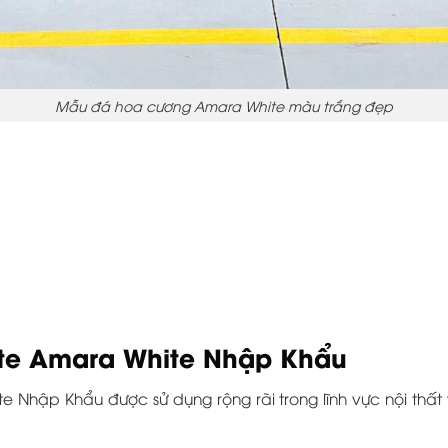
Mẫu đá hoa cương Amara White màu trắng đẹp
ite Amara White Nhập Khẩu
e Nhập Khẩu được sử dụng rộng rãi trong lĩnh vực nội thấ