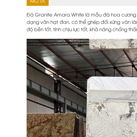
MÔ TẢ
Đá
Granite Amara White
là mẫu đá hoa cương 
dạng vân hạt đan, có thể ghép đối xứng vân là
độ bền tốt, tính chịu lực tốt, khả năng chống th