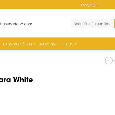
Language
phuhungstone.com
HẠNG MỤC ỐP LÁT
GIA CÔNG
TIN TỨC
ara White