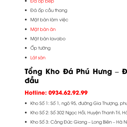
Đá ốp bếp
Đá ốp cầu thang
Mặt bàn làm việc
Mặt bàn ăn
Mặt bàn lavabo
Ốp tường
Lát sàn
Tổng Kho Đá Phú Hưng – Đ
đầu
Hotline: 0934.62.92.99
Kho Số 1: Số 1, ngõ 95, đường Gia Thượng, ph
Kho Số 2: Số 302 Ngọc Hồi, Huyện Thanh Trì, H
Kho Số 3: Cảng Đức Giang – Long Biên – Hà Nộ