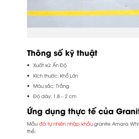
Thông số kỹ thuật
Xuất xứ: Ấn Độ
Kích thước: Khổ Lớn
Màu sắc: Trắng
Độ dày: 1.8 – 2 cm
Ứng dụng thực tế của Gran
Mẫu
đá tự nhiên nhập khẩu
granite Amara Whit
thể: