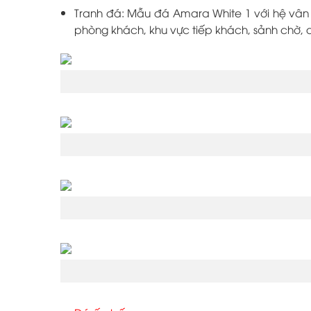
Tranh đá: Mẫu đá Amara White 1 với hệ vân
phòng khách, khu vực tiếp khách, sảnh chờ, q