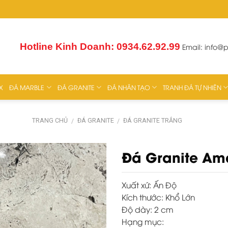
Hotline Kinh Doanh: 0934.62.92.99
Email:
info@
X
ĐÁ MARBLE
ĐÁ GRANITE
ĐÁ NHÂN TẠO
TRANH ĐÁ TỰ NHIÊN
TRANG CHỦ
ĐÁ GRANITE
ĐÁ GRANITE TRẮNG
/
/
Đá Granite Am
Xuất xứ:
Ấn Độ
Kích thước:
Khổ Lớn
Độ dày:
2 cm
Hạng mục: