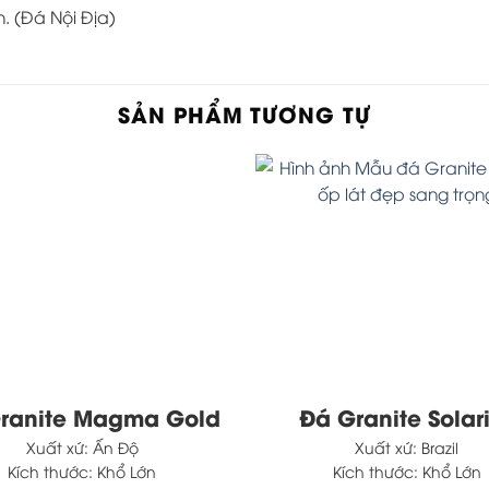
h. (Đá Nội Địa)
SẢN PHẨM TƯƠNG TỰ
ranite Magma Gold
Đá Granite Solar
Xuất xứ:
Ấn Độ
Xuất xứ:
Brazil
Kích thước:
Khổ Lớn
Kích thước:
Khổ Lớn