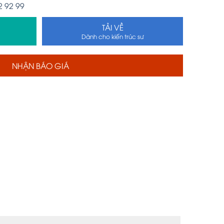
2 92 99
TẢI VỀ
Dành cho kiến trúc sư
NHẬN BÁO GIÁ