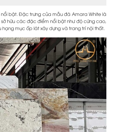
nổi bật. Đặc trưng của mẫu đá Amara White là
n
sở hữu các đặc điểm nổi bật như độ cứng cao,
 hạng mục ốp lát xây dựng và trang trí nội thất.