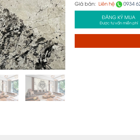
Giá bán:
Liên hệ
0934 6
ĐĂNG KÝ MUA
Được tư vấn miễn phí