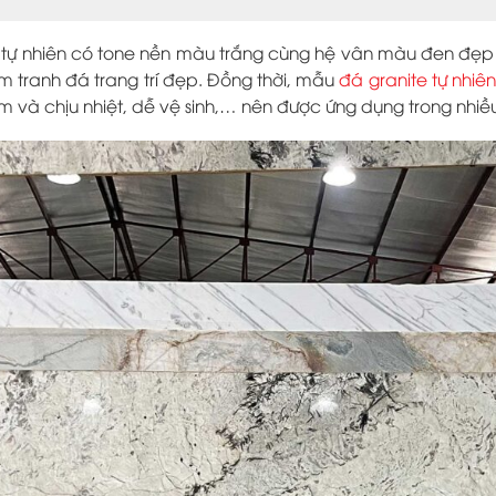
tự nhiên có tone nền màu trắng cùng hệ vân màu đen đẹp 
m tranh đá trang trí đẹp. Đồng thời, mẫu
đá granite tự nhiê
ấm và chịu nhiệt, dễ vệ sinh,… nên được ứng dụng trong nhiều