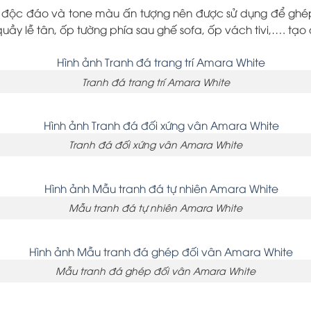
 độc đáo và tone màu ấn tượng nên được sử dụng để ghép 
uầy lễ tân, ốp tường phía sau ghế sofa, ốp vách tivi,…. tạo
Tranh đá trang trí Amara White
Tranh đá đối xứng vân Amara White
Mẫu tranh đá tự nhiên Amara White
Mẫu tranh đá ghép đối vân Amara White