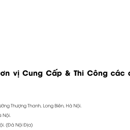
ơn vị Cung Cấp & Thi Công các dò
ường Thượng Thanh, Long Biên, Hà Nội.
à Nội.
i. (Đá Nội Địa)