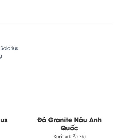
ius
Đá Granite Nâu Anh
Quốc
Xuất xứ:
Ấn Độ