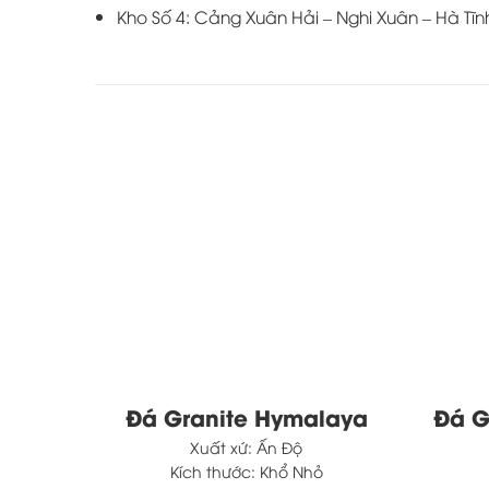
Kho Số 4: Cảng Xuân Hải – Nghi Xuân – Hà Tĩn
Dune
Đá Granite Hymalaya
Đá G
Xuất xứ:
Ấn Độ
Kích thước:
Khổ Nhỏ