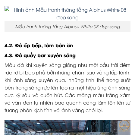
Mẫu tranh thông tầng Alpinus White 08 đẹp sang
4.2. Đá ốp bếp, làm bàn ăn
4.3. Đá quầy bar xuyên sáng
Mẫu đá khi xuyên sáng giống như một bầu trời đêm
rực rỡ bị bao phủ bởi những chùm sao vàng lấp lánh.
Khi ánh sáng xuyên qua, những tinh thể trong suốt
bên trong sáng rực lên tạo ra một hiệu ứng ánh sáng
cực kỳ sâu và cuốn hút. Các mảng màu trắng xám
và vân đen tự nhiên bao quanh càng làm tôn lên sự
tương phản kịch tính với ánh vàng chói lọi.