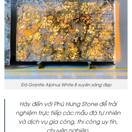
Đá Granite Alpinus White 8 xuyên sáng đẹp
Hãy đến với Phú Hưng Stone để trải
nghiệm trực tiếp các mẫu đá tự nhiên
và dịch vụ gia công, thi công uy tín,
chuyên nghiệp.
Hotline:
0934.62.92.99
(Có Zalo).
5- Địa chỉ mua đá tự nhiên Alpinus White 8
ở đâu uy tín?
Tổng Kho Đá Phú Hưng
– Đơn vị Cung Cấp & Thi Công
các dòng đá tự nhiên uy tín Top đầu. Tại Kho Đá Phú
Hưng có trưng bày sẵn nhiều mẫu đá, tranh đá tự
nhiên cho Khách Hàng xem chọn. Không chỉ vậy, Phú
Hưng cũng là đơn vị cung cấp đá tự nhiên các loại từ
đá quartz thạch anh cho đến đá onyx, đá marble và