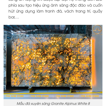
phía sau tạo hiệu ứng ánh sáng độc đáo và cuốn
hút ứng dụng làm tranh đá, vách trang trí, quầy
bar,…
Mẫu đá xuyên sáng Granite Alpinus White 8