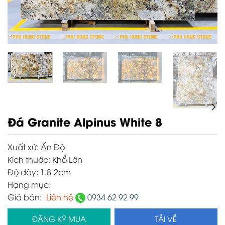
Đá Granite Alpinus White 8
Xuất xứ:
Ấn Độ
Kích thước:
Khổ Lớn
Độ dày:
1.8-2cm
Hạng mục:
Giá bán:
Liên hệ
0934 62 92 99
ĐĂNG KÝ MUA
TẢI VỀ