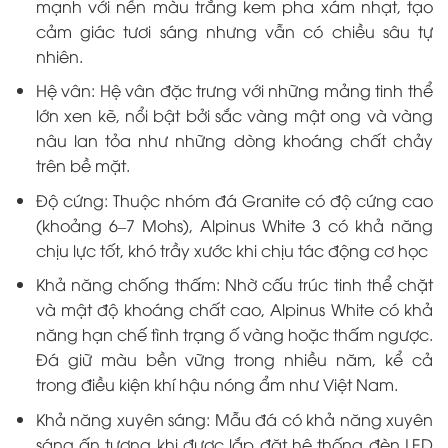
mạnh với nền màu trắng kem pha xám nhạt, tạo
cảm giác tươi sáng nhưng vẫn có chiều sâu tự
nhiên.
Hệ vân: Hệ vân đặc trưng với những mảng tinh thể
lớn xen kẽ, nổi bật bởi sắc vàng mật ong và vàng
nâu lan tỏa như những dòng khoáng chất chảy
trên bề mặt.
Độ cứng: Thuộc nhóm đá Granite có độ cứng cao
(khoảng 6–7 Mohs), Alpinus White 3 có khả năng
chịu lực tốt, khó trầy xước khi chịu tác động cơ học
Khả năng chống thấm: Nhờ cấu trúc tinh thể chặt
và mật độ khoáng chất cao, Alpinus White có khả
năng hạn chế tình trạng ố vàng hoặc thấm ngược.
Đá giữ màu bền vững trong nhiều năm, kể cả
trong điều kiện khí hậu nóng ẩm như Việt Nam.
Khả năng xuyên sáng: Mẫu đá có khả năng xuyên
sáng ấn tượng khi được lắp đặt hệ thống đèn LED