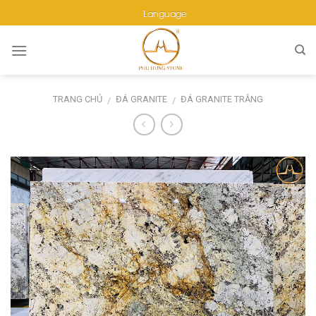
Skip
Language
to
content
TRANG CHỦ
ĐÁ GRANITE
ĐÁ GRANITE TRẮNG
/
/