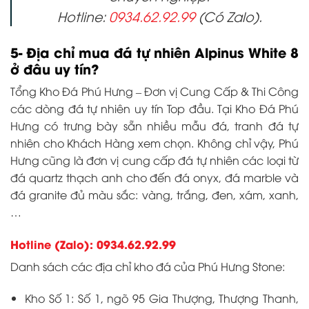
đá granite đủ màu sắc: vàng, trắng, đen, xám, xanh,
…
Hotline (Zalo): 0934.62.92.99
Danh sách các địa chỉ kho đá của Phú Hưng Stone:
Kho Số 1: Số 1, ngõ 95 Gia Thượng, Thượng Thanh,
Long Biên, Hà Nội.
Kho Số 2: Số 302 Ngọc Hồi, Thanh Trì, Hà Nội.
Kho Số 3: Cảng Đức Giang – Long Biên – Hà Nội.
(Đá Nội Địa)
Kho Số 4: Cảng Xuân Hải – Nghi Xuân – Hà Tĩnh. (Đá
Nội Địa)
SẢN PHẨM TƯƠNG TỰ