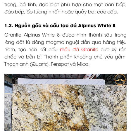
trọng, cá tính, đặc biệt phù hợp cho mặt bàn bếp,
đảo bếp, ốp tường nhấn hoặc quầy bar cao cấp.
1.2. Nguồn gốc và cấu tạo đá Alpinus White 8
Granite Alpinus White 8 được hình thành sâu trong
lòng đất từ dòng magma nguội dần qua hàng triệu
năm, tạo nên kết cấu
mẫu đá Granite
cực kỳ rắn
chắc và bền bỉ. Thành phần khoáng chủ yếu gồm:
Thạch anh (Quartz), Fenspat và Mica.