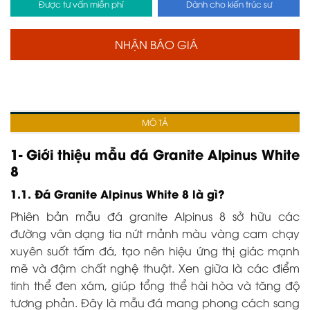
Được tư vấn miễn phí
Dành cho kiến trúc sư
NHẬN BÁO GIÁ
MÔ TẢ
1- Giới thiệu mẫu đá Granite Alpinus White
8
1.1. Đá Granite Alpinus White 8 là gì?
Phiên bản mẫu đá granite Alpinus 8 sở hữu các
đường vân dạng tia nứt mảnh màu vàng cam chạy
xuyên suốt tấm đá, tạo nên hiệu ứng thị giác mạnh
mẽ và đậm chất nghệ thuật. Xen giữa là các điểm
tinh thể đen xám, giúp tổng thể hài hòa và tăng độ
tương phản. Đây là mẫu đá mang phong cách sang