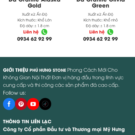
cung cấp và thi công các sản phẩm đá cao cấp.
Follow us:
THÔNG TIN LIÊN LẠC
Công ty Cổ phần Đầu tư và Thương mại Mỹ Hưng
Mã số thuế : 0104912804
Kho Số 1: Số 1, ngõ 95 đường Gia Thượng, Phường Việt Hưng, TP
Hà Nội.
Kho Số 2: Số 302 Ngọc Hồi, Huyện Thanh Trì, Hà Nội.
Kho
Số 3 : Cảng Đức Giang – Long Biên – Hà Nội. (Đá Nội Địa)
Kho
Số 4 : Cảng Xuân Hải- Nghi Xuân Hà Tĩnh. (Đá Nội Địa)
Email:
info@phuhungstone.com
Hotline Kinh Doanh:
0934.62.92.99
Hạng mục ốp lát
Tranh đá
Đá Quartz