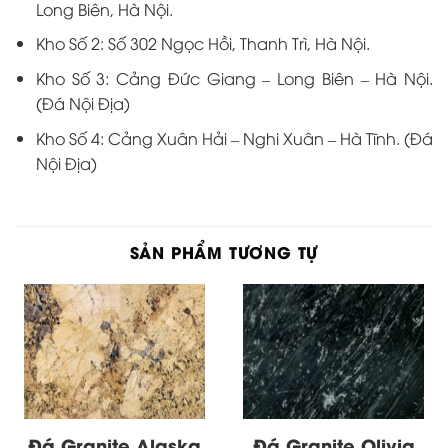
Đá Granite Alaska
Đá Granite Olivia
Gold
Green
Xuất xứ:
Ấn Độ
Xuất xứ:
Ấn Độ
Kích thước:
Khổ Lớn
Kích thước:
Khổ nhỏ
Độ dày:
± 1.8 cm
Độ dày:
± 1.8 cm
Liên hệ
Liên hệ
0934 62 92 99
0934 62 92 99
GIỚI THIỆU
Phong Cách Mới Cho
PHÚ HƯNG STONE
Không Gian Nội Thất Đơn vị hàng đầu trong lĩnh vực