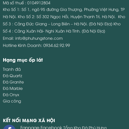
Đá Granite
Đá Marble
Đá Onyx
Gia công
KẾT NỐI MẠNG XÃ HỘI
Fanpage Facebook
Tổng Kho Đá Phú Hưng