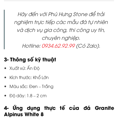
Hãy đến với Phú Hưng Stone để trải
nghiệm trực tiếp các mẫu đá tự nhiên
và dịch vụ gia công, thi công uy tín,
chuyên nghiệp.
Hotline:
0934.62.92.99
(Có Zalo).
3- Thông số kỹ thuật
Xuất xứ: Ấn Độ
Kích thước: Khổ Lớn
Màu sắc: Đen – Trắng
Độ dày: 1.8 – 2 cm
4- Ứng dụng thực tế của đá Granite
Alpinus White 8