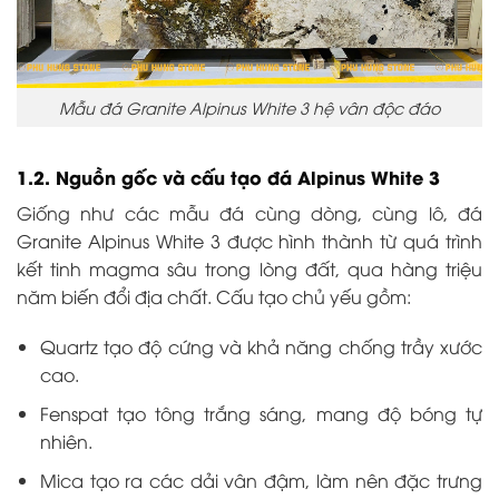
Mẫu đá Granite Alpinus White 3 hệ vân độc đáo
1.2. Nguồn gốc và cấu tạo đá Alpinus White 3
Giống như các mẫu đá cùng dòng, cùng lô, đá
Granite Alpinus White 3 được hình thành từ quá trình
kết tinh magma sâu trong lòng đất, qua hàng triệu
năm biến đổi địa chất. Cấu tạo chủ yếu gồm:
Quartz tạo độ cứng và khả năng chống trầy xước
cao.
Fenspat tạo tông trắng sáng, mang độ bóng tự
nhiên.
Mica tạo ra các dải vân đậm, làm nên đặc trưng