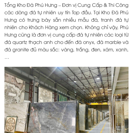
Tổng Kho Đá Phú Hưng
– Đơn vị Cung Cấp & Thi Công
các dòng đá tự nhiên uy tín Top đầu. Tại Kho Đá Phú
Hưng có trưng bày sẵn nhiều mẫu đá, tranh đá tự
nhiên cho Khách Hàng xem chọn. Không chỉ vậy, Phú
Hưng cũng là đơn vị cung cấp đá tự nhiên các loại từ
đá quartz thạch anh cho đến đá onyx, đá marble và
đá granite đủ màu sắc: vàng, trắng, đen, xám, xanh,
…