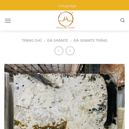
Skip
Language
to
content
TRANG CHỦ
ĐÁ GRANITE
ĐÁ GRANITE TRẮNG
/
/