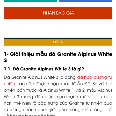
NHẬN BÁO GIÁ
MÔ TẢ
1- Giới thiệu mẫu đá Granite Alpinus White
3
1.1. Đá Granite Alpinus White 3 là gì?
Đá Granite Alpinus White 3 là dòng
đá hoa cương tự
nhiên
cao cấp được nhập khẩu từ Ấn Độ. So với hai
phiên bản trước là Alpinus White 1 và 2, mẫu Alpinus
White 3 mang đến diện mạo mạnh mẽ và táo bạo
hơn, thể hiện rõ đặc trưng của Granite tự nhiên qua
sự tương phản rõ nét giữa các mảng màu sáng – tối
và hệ vân loang đặc biệt.