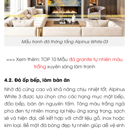
Mẫu tranh đá thông tầng Alpinus White 03
==> Xem thêm: TOP 10 Mẫu
đá granite tự nhiên màu
trắng
xuyên sáng làm tranh
4.2. Đá ốp bếp, làm bàn ăn
Nhờ độ cứng cao và khả năng chịu nhiệt tốt, Alpinus
White 3 được lựa chọn cho các hạng mục mặt bếp,
đảo bếp, bàn ăn nguyên tấm. Tông màu trắng ngà
pha đen tự nhiên mang lại hiệu ứng sang trọng, sạch
sẽ và hiện đại, dễ kết hợp với chất liệu gỗ, inox hoặc
kim loại. Bề mặt đá bóng đẹp tự nhiên giúp dễ vệ sinh