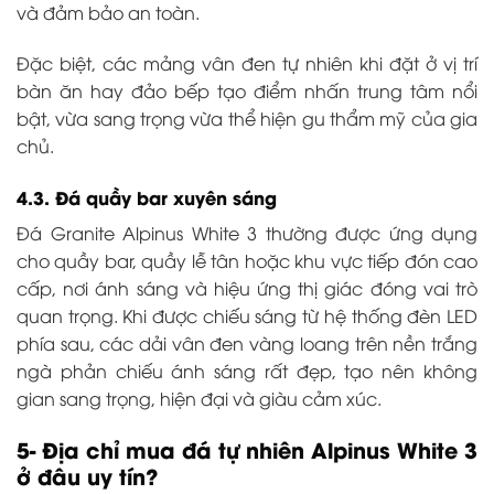
và đảm bảo an toàn.
Đặc biệt, các mảng vân đen tự nhiên khi đặt ở vị trí
bàn ăn hay đảo bếp tạo điểm nhấn trung tâm nổi
bật, vừa sang trọng vừa thể hiện gu thẩm mỹ của gia
chủ.
4.3. Đá quầy bar xuyên sáng
Đá Granite Alpinus White 3 thường được ứng dụng
cho quầy bar, quầy lễ tân hoặc khu vực tiếp đón cao
cấp, nơi ánh sáng và hiệu ứng thị giác đóng vai trò
quan trọng. Khi được chiếu sáng từ hệ thống đèn LED
phía sau, các dải vân đen vàng loang trên nền trắng
ngà phản chiếu ánh sáng rất đẹp, tạo nên không
gian sang trọng, hiện đại và giàu cảm xúc.
5- Địa chỉ mua đá tự nhiên Alpinus White 3
ở đâu uy tín?