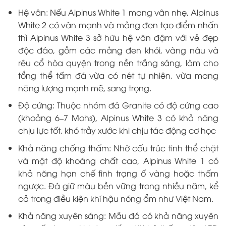
Hệ vân: Nếu Alpinus White 1 mang vân nhẹ, Alpinus
White 2 có vân mạnh và mảng đen tạo điểm nhấn
thì Alpinus White 3 sở hữu hệ vân đậm với vẻ đẹp
độc đáo, gồm các mảng đen khói, vàng nâu và
rêu cổ hòa quyện trong nền trắng sáng, làm cho
tổng thể tấm đá vừa có nét tự nhiên, vừa mang
năng lượng mạnh mẽ, sang trọng.
Độ cứng: Thuộc nhóm đá Granite có độ cứng cao
(khoảng 6–7 Mohs), Alpinus White 3 có khả năng
chịu lực tốt, khó trầy xước khi chịu tác động cơ học
Khả năng chống thấm: Nhờ cấu trúc tinh thể chặt
và mật độ khoáng chất cao, Alpinus White 1 có
khả năng hạn chế tình trạng ố vàng hoặc thấm
ngược. Đá giữ màu bền vững trong nhiều năm, kể
cả trong điều kiện khí hậu nóng ẩm như Việt Nam.
Khả năng xuyên sáng: Mẫu đá có khả năng xuyên