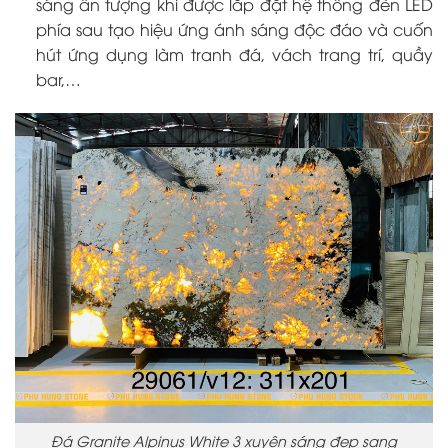
sáng ấn tượng khi được lắp đặt hệ thống đèn LED
phía sau tạo hiệu ứng ánh sáng độc đáo và cuốn
hút ứng dụng làm tranh đá, vách trang trí, quầy
bar,…
Đá Granite Alpinus White 3 xuyên sáng đẹp sang