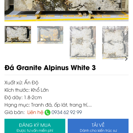
Đá Granite Alpinus White 3
Xuất xứ:
Ấn Độ
Kích thước:
Khổ Lớn
Độ dày:
1.8-2cm
Hạng mục:
Tranh đá, ốp lát, trang trí,...
Giá bán:
Liên hệ
0934 62 92 99
ĐĂNG KÝ MUA
TẢI VỀ
Được tư vấn miễn phí
Dành cho kiến trúc sư