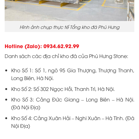
Hình ảnh chụp thực tế Tổng kho đá Phú Hưng
Hotline (Zalo): 0934.62.92.99
Danh sách các địa chỉ kho đá của Phú Hưng Stone:
Kho Số 1: Số 1, ngõ 95 Gia Thượng, Thượng Thanh,
Long Biên, Hà Nội.
Kho Số 2: Số 302 Ngọc Hồi, Thanh Trì, Hà Nội.
Kho Số 3: Cảng Đức Giang – Long Biên – Hà Nội.
(Đá Nội Địa)
Kho Số 4: Cảng Xuân Hải – Nghi Xuân – Hà Tĩnh. (Đá
Nội Địa)