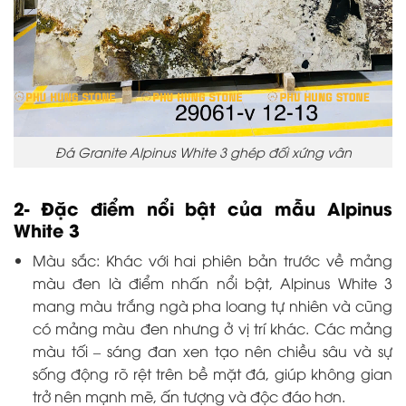
Đá Granite Alpinus White 3 ghép đối xứng vân
2- Đặc điểm nổi bật của mẫu Alpinus
White 3
Màu sắc: Khác với hai phiên bản trước về mảng
màu đen là điểm nhấn nổi bật, Alpinus White 3
mang màu trắng ngà pha loang tự nhiên và cũng
có mảng màu đen nhưng ở vị trí khác. Các mảng
màu tối – sáng đan xen tạo nên chiều sâu và sự
sống động rõ rệt trên bề mặt đá, giúp không gian
trở nên mạnh mẽ, ấn tượng và độc đáo hơn.