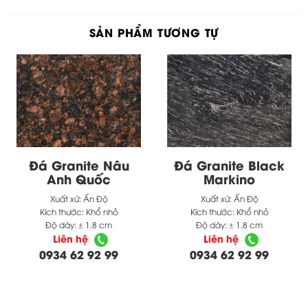
SẢN PHẨM TƯƠNG TỰ
Đá Granite Nâu
Đá Granite Black
Anh Quốc
Markino
Xuất xứ:
Ấn Độ
Xuất xứ:
Ấn Độ
Kích thước:
Khổ nhỏ
Kích thước:
Khổ nhỏ
Độ dày:
± 1.8 cm
Độ dày:
± 1.8 cm
Liên hệ
Liên hệ
0934 62 92 99
0934 62 92 99