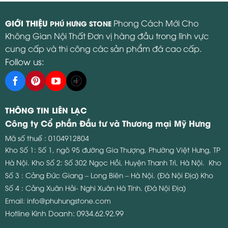
GIỚI THIỆU
Phong Cách Mới Cho
PHÚ HƯNG STONE
Không Gian Nội Thất Đơn vị hàng đầu trong lĩnh vực
cung cấp và thi công các sản phẩm đá cao cấp.
Follow us:
THÔNG TIN LIÊN LẠC
Công ty Cổ phần Đầu tư và Thương mại Mỹ Hưng
Mã số thuế : 0104912804
Kho Số 1: Số 1, ngõ 95 đường Gia Thượng, Phường Việt Hưng, TP
Hà Nội.
Kho Số 2: Số 302 Ngọc Hồi, Huyện Thanh Trì, Hà Nội.
Kho
Số 3 : Cảng Đức Giang – Long Biên – Hà Nội. (Đá Nội Địa)
Kho
Số 4 : Cảng Xuân Hải- Nghi Xuân Hà Tĩnh. (Đá Nội Địa)
Email:
info@phuhungstone.com
Hotline Kinh Doanh:
0934.62.92.99