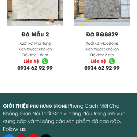
Đá Mẫu 2
Đá BQ8829
Xuất xứ:
Phú Hưng
Xuất xứ:
Vicostone
Kích thước:
Khổ lớn
Kích thước:
Khổ lớn
Độ dày:
1.8cm
Độ dày:
2 cm
Liên hệ
Liên hệ
0934 62 92 99
0934 62 92 99
GIỚI THIỆU
Phong Cách Mới Cho
PHÚ HƯNG STONE
Không Gian Nội Thất Đơn vị hàng đầu trong lĩnh vực
cung cấp và thi công các sản phẩm đá cao cấp.
Follow us: