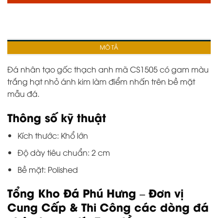
MÔ TẢ
Đá nhân tạo gốc thạch anh mã CS1505 có gam màu
trắng hạt nhỏ ánh kim làm điểm nhấn trên bề mặt
mẫu đá.
Thông số kỹ thuật
Kích thước: Khổ lớn
Độ dày tiêu chuẩn: 2 cm
Bề mặt: Polished
Tổng Kho Đá Phú Hưng – Đơn vị
Cung Cấp & Thi Công các dòng đá