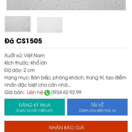
Đá CS1505
Xuất xứ:
Việt Nam
Kích thước:
Khổ lớn
Độ dày:
2 cm
Hạng mục:
Bàn bếp, phòng khách, trang trí, tạo điểm
nhấn đặc biệt cho căn nhà...
Giá bán:
Liên hệ
0934 62 92 99
ĐĂNG KÝ MUA
TẢI VỀ
Được tư vấn miễn phí
Dành cho kiến trúc sư
NHẬN BÁO GIÁ