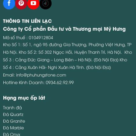
THÔNG TIN LIÊN LẠC
Công ty Cổ phần Đầu tư và Thương mại Mỹ Hưng
Mã số thuế : 0104912804
Kho Số 1: Số 1, ngõ 95 đường Gia Thượng, Phường Việt Hưng, TP
Hà Nội.
Kho Số 2: Số 302 Ngọc Hồi, Huyện Thanh Trì, Hà Nội.
Kho
Số 3 : Cảng Đức Giang – Long Biên – Hà Nội. (Đá Nội Địa)
Kho
Số 4 : Cảng Xuân Hải- Nghi Xuân Hà Tĩnh. (Đá Nội Địa)
Email:
info@phuhungstone.com
Hotline Kinh Doanh:
0934.62.92.99
Hạng mục ốp lát
Tranh đá
Đá Quartz
Đá Granite
Đá Marble
Đá Onyx