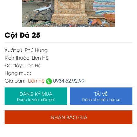
Cột Đá 25
Xuất xứ:
Phú Hưng
Kích thước:
Liên Hệ
Độ dày:
Liên Hệ
Hạng mục:
Giá bán:
Liên hệ
0934.62.92.99
ĐĂNG KÝ MUA
TẢI VỀ
Được tư vấn miễn phí
Dành cho kiến trúc sư
NHẬN BÁO GIÁ