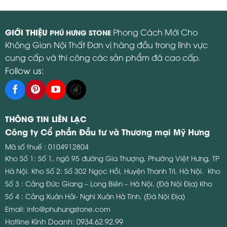
GIỚI THIỆU
Phong Cách Mới Cho
PHÚ HƯNG STONE
Không Gian Nội Thất Đơn vị hàng đầu trong lĩnh vực
cung cấp và thi công các sản phẩm đá cao cấp.
Follow us:
THÔNG TIN LIÊN LẠC
Công ty Cổ phần Đầu tư và Thương mại Mỹ Hưng
Mã số thuế : 0104912804
Kho Số 1: Số 1, ngõ 95 đường Gia Thượng, Phường Việt Hưng, TP
Hà Nội.
Kho Số 2: Số 302 Ngọc Hồi, Huyện Thanh Trì, Hà Nội.
Kho
Số 3 : Cảng Đức Giang – Long Biên – Hà Nội. (Đá Nội Địa)
Kho
Số 4 : Cảng Xuân Hải- Nghi Xuân Hà Tĩnh. (Đá Nội Địa)
Email:
info@phuhungstone.com
Hotline Kinh Doanh:
0934.62.92.99