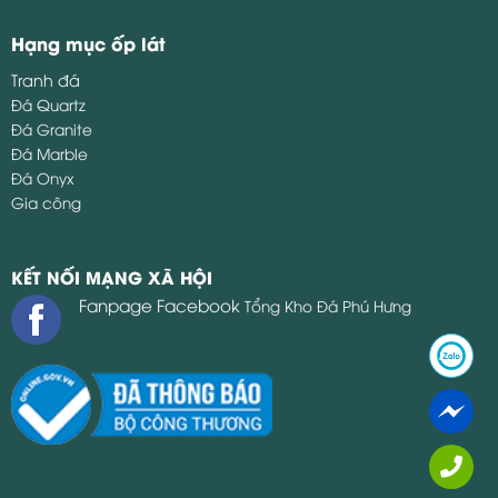
Hạng mục ốp lát
Tranh đá
Đá Quartz
Đá Granite
Đá Marble
Đá Onyx
Gia công
KẾT NỐI MẠNG XÃ HỘI
Fanpage Facebook
Tổng Kho Đá Phú Hưng