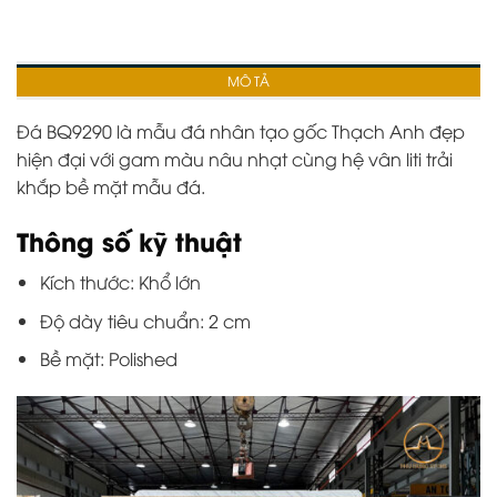
MÔ TẢ
Đá BQ9290 là mẫu đá nhân tạo gốc Thạch Anh đẹp
hiện đại với gam màu nâu nhạt cùng hệ vân liti trải
khắp bề mặt mẫu đá.
Thông số kỹ thuật
Kích thước: Khổ lớn
Độ dày tiêu chuẩn: 2 cm
Bề mặt: Polished