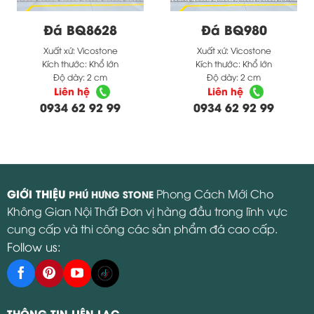
Đá BQ8628
Đá BQ980
Xuất xứ:
Vicostone
Xuất xứ:
Vicostone
Kích thước:
Khổ lớn
Kích thước:
Khổ lớn
Độ dày:
2 cm
Độ dày:
2 cm
Liên hệ
Liên hệ
0934 62 92 99
0934 62 92 99
GIỚI THIỆU
Phong Cách Mới Cho
PHÚ HƯNG STONE
Không Gian Nội Thất Đơn vị hàng đầu trong lĩnh vực
cung cấp và thi công các sản phẩm đá cao cấp.
Follow us:
THÔNG TIN LIÊN LẠC