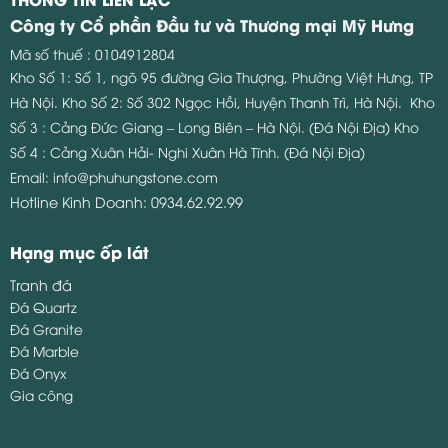
Công ty Cổ phần Đầu tư và Thương mại Mỹ Hưng
Mã số thuế : 0104912804
Kho Số 1: Số 1, ngõ 95 đường Gia Thượng, Phường Việt Hưng, TP
Hà Nội.
Kho Số 2: Số 302 Ngọc Hồi, Huyện Thanh Trì, Hà Nội.
Kho
Số 3 : Cảng Đức Giang – Long Biên – Hà Nội. (Đá Nội Địa)
Kho
Số 4 : Cảng Xuân Hải- Nghi Xuân Hà Tĩnh. (Đá Nội Địa)
Email:
info@phuhungstone.com
Hotline Kinh Doanh:
0934.62.92.99
Hạng mục ốp lát
Tranh đá
Đá Quartz
Đá Granite
Đá Marble
Đá Onyx
Gia công