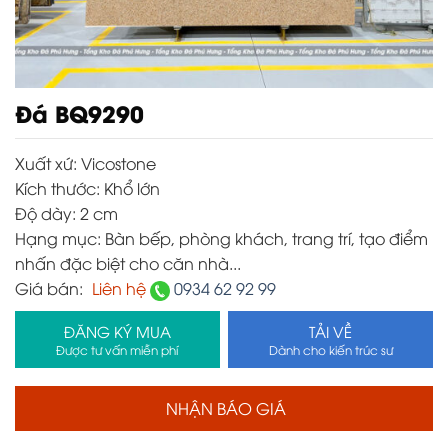
Đá BQ9290
Xuất xứ:
Vicostone
Kích thước:
Khổ lớn
Độ dày:
2 cm
Hạng mục:
Bàn bếp, phòng khách, trang trí, tạo điểm
nhấn đặc biệt cho căn nhà...
Giá bán:
Liên hệ
0934 62 92 99
ĐĂNG KÝ MUA
TẢI VỀ
Được tư vấn miễn phí
Dành cho kiến trúc sư
NHẬN BÁO GIÁ