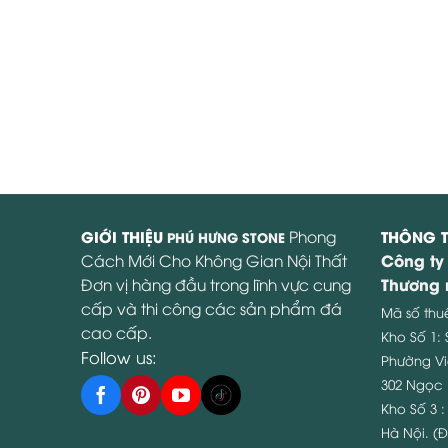
GIỚI THIỆU
Phong
THÔNG T
PHÚ HƯNG STONE
Công ty
Cách Mới Cho Không Gian Nội Thất
Thương 
Đơn vị hàng đầu trong lĩnh vực cung
cấp và thi công các sản phẩm đá
Mã số thu
cao cấp.
Kho Số 1:
Follow us:
Phường Vi
302 Ngọc 
Kho Số 3 
Hà Nội. (Đ