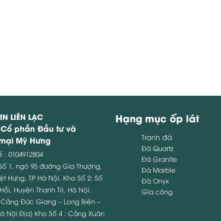
IN LIÊN LẠC
Hạng mục ốp lát
 Cổ phần Đầu tư và
Tranh đá
mại Mỹ Hưng
Đá Quartz
ế : 0104912804
Đá Granite
 Số 1, ngõ 95 đường Gia Thượng,
Đá Marble
ệt Hưng, TP Hà Nội.
Kho Số 2: Số
Đá Onyx
Hồi, Huyện Thanh Trì, Hà Nội.
Gia công
: Cảng Đức Giang – Long Biên –
á Nội Địa)
Kho Số 4 : Cảng Xuân