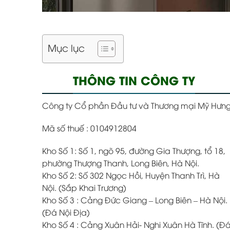
Mục lục
THÔNG TIN CÔNG TY
Công ty Cổ phần Đầu tư và Thương mại Mỹ Hưn
Mã số thuế : 0104912804
Kho Số 1: Số 1, ngõ 95, đường Gia Thượng, tổ 18,
phường Thượng Thanh, Long Biên, Hà Nội.
Kho Số 2: Số 302 Ngọc Hồi, Huyện Thanh Trì, Hà
Nội. (Sắp Khai Trương)
Kho Số 3 : Cảng Đức Giang – Long Biên – Hà Nội.
(Đá Nội Địa)
Kho Số 4 : Cảng Xuân Hải- Nghi Xuân Hà Tĩnh. (Đ