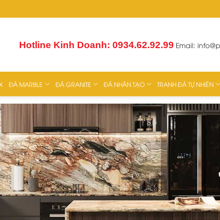
Hotline Kinh Doanh: 0934.62.92.99
Email:
info@
X
ĐÁ MARBLE
ĐÁ GRANITE
ĐÁ NHÂN TẠO
TRANH ĐÁ TỰ NHIÊN