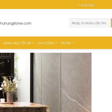
Language
phuhungstone.com
HẠNG MỤC ỐP LÁT
GIA CÔNG
TIN TỨC